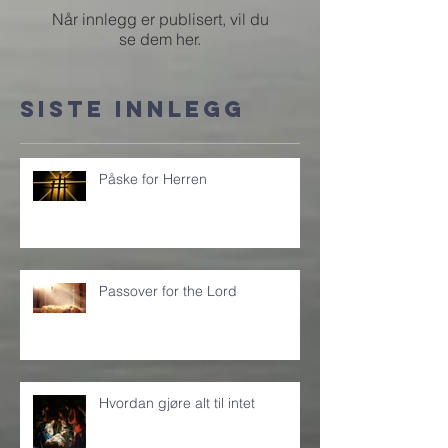
stund
Når innlegg er publisert, vil du
se dem her.
Siste innlegg
Påske for Herren
Passover for the Lord
Hvordan gjøre alt til intet