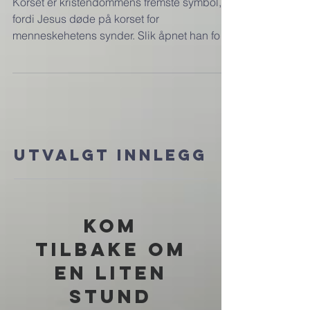
Den som bærer korset
Korset er kristendommens fremste symbol,
fordi Jesus døde på korset for
menneskehetens synder. Slik åpnet han for
syndenes forlatelse for...
Utvalgt innlegg
Kom
tilbake om
en liten